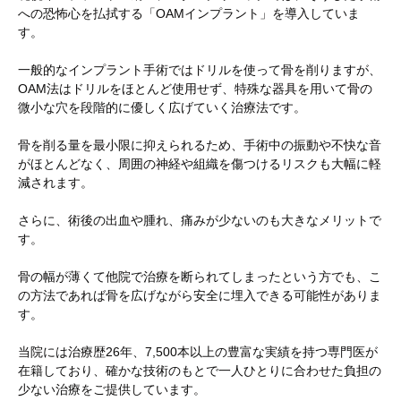
への恐怖心を払拭する「OAMインプラント」を導入していま
す。
一般的なインプラント手術ではドリルを使って骨を削りますが、
OAM法はドリルをほとんど使用せず、特殊な器具を用いて骨の
微小な穴を段階的に優しく広げていく治療法です。
骨を削る量を最小限に抑えられるため、手術中の振動や不快な音
がほとんどなく、周囲の神経や組織を傷つけるリスクも大幅に軽
減されます。
さらに、術後の出血や腫れ、痛みが少ないのも大きなメリットで
す。
骨の幅が薄くて他院で治療を断られてしまったという方でも、こ
の方法であれば骨を広げながら安全に埋入できる可能性がありま
す。
当院には治療歴26年、7,500本以上の豊富な実績を持つ専門医が
在籍しており、確かな技術のもとで一人ひとりに合わせた負担の
少ない治療をご提供しています。