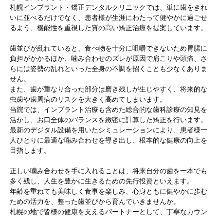
札幌インプラント・矯正デンタルクリニックでは、単に歯をきれ
いに並べるだけでなく、患者様が生涯にわたって健やかに過ごせ
るよう、機能性を重視した質の高い矯正治療を提案しています。
歯並びが乱れていると、食べ物を十分に咀嚼できないため胃腸に
負担がかかるほか、噛み合わせのズレが原因で肩こりや頭痛、さ
らには姿勢の乱れといった全身の不調を招くことも少なくありま
せん。
また、歯が重なり合った部分は磨き残しが生じやすく、将来的な
虫歯や歯周病のリスクを大きく高めてしまいます。
当院では、インプラント治療も含めた総合的な歯科診療の知見を
活かし、お口全体のバランスを緻密に計算した矯正を行います。
最新のデジタル設備を用いたシミュレーションにより、患者様一
人ひとりに最適な噛み合わせを導き出し、根本的な健康の向上を
目指します。
正しい噛み合わせを手に入れることは、将来自分の歯を一本でも
多く残し、人生を豊かに生きるための先行投資といえます。
年齢を重ねても美味しく食事を楽しみ、心身ともに健やかに歩む
ための活力を、整った歯並びから育んでいきませんか。
札幌の地で皆様の健康を支えるパートナーとして、丁寧なカウン